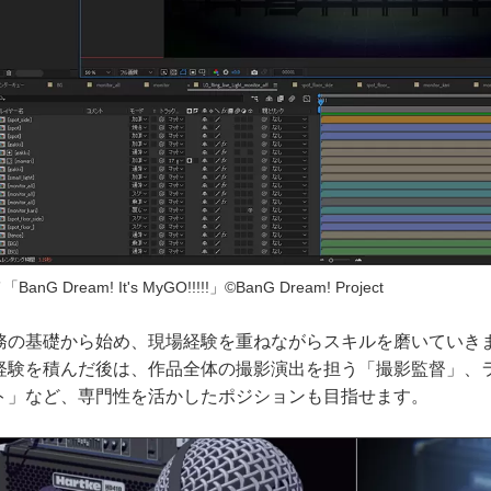
anG Dream! It's MyGO!!!!!」©BanG Dream! Project
務の基礎から始め、現場経験を重ねながらスキルを磨いていき
経験を積んだ後は、作品全体の撮影演出を担う「撮影監督」、
ト」など、専門性を活かしたポジションも目指せます。