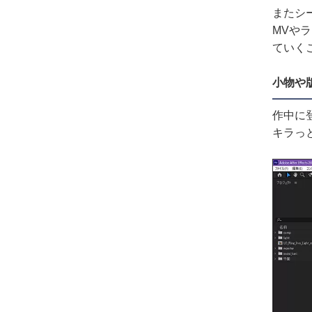
またシ
MVや
ていく
小物や
作中に
キラっ