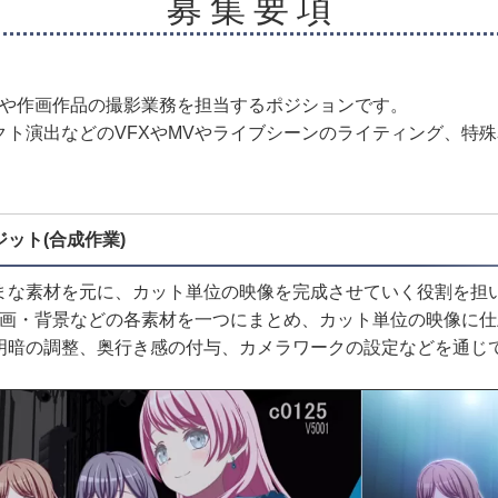
募 集 要 項
品や作画作品の撮影業務を担当するポジションです。
クト演出などのVFXやMVやライブシーンのライティング、特
ット(合成作業)
まな素材を元に、カット単位の映像を完成させていく役割を担
作画・背景などの各素材を一つにまとめ、カット単位の映像に
明暗の調整、奥行き感の付与、カメラワークの設定などを通じ