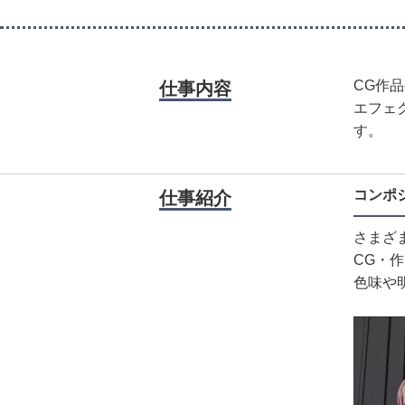
CG作
仕事内容
エフェ
す。
コンポジ
仕事紹介
さまざ
CG・
色味や