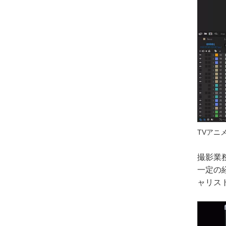
TVアニメ「B
撮影業
一定の
ャリス