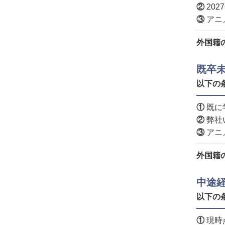
②
20
③
アニ
外国籍
既卒
以下の
①
既に
②
弊社
③
アニ
外国籍
中途
以下の
①
現時