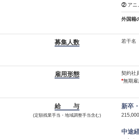
②
アニ
外国籍
若干名
募集人数
契約社
雇用形態
*
無期雇
給 与
新卒
215,0
(定額残業手当・地域調整手当含む)
中途