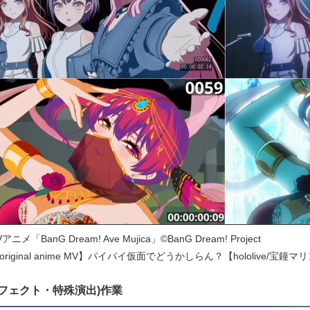
ニメ「BanG Dream! Ave Mujica」©BanG Dream! Project
riginal anime MV】パイパイ仮面でどうかしらん？【hololive/宝鐘マ
エフェクト・特殊演出)作業