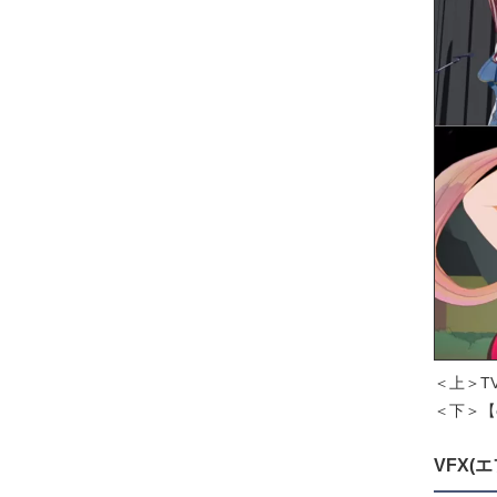
＜上＞TVア
＜下＞【o
VFX(